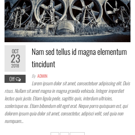
Nam sed tellus id magna elementum
OCT
23
tincidunt
2018
By
ADMIN
Off
Lorem ipsum dolor sit amet, consectetuer adipiscing elit. Duis
risus. Nullam sit amet magna in magna gravida vehicula. Integer imperdiet
lectus quis justo. Etiam ligula pede, sagittis quis, interdum ultricies,
scelerisque eu. Etiam bibendum elit eget erat. Neque porro quisquam est, qui
dolorem ipsum quia dolor sit amet, consectetur, adipisci velit, sed quia non
numquam…