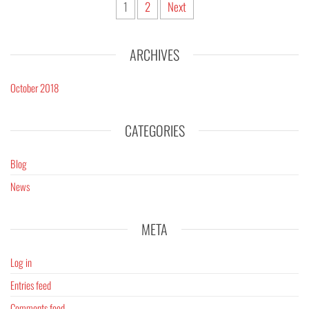
Posts
1
2
Next
pagination
ARCHIVES
October 2018
CATEGORIES
Blog
News
META
Log in
Entries feed
Comments feed