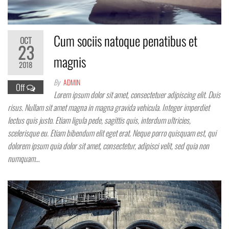
Cum sociis natoque penatibus et
OCT
23
magnis
2018
By
ADMIN
Off
Lorem ipsum dolor sit amet, consectetuer adipiscing elit. Duis
risus. Nullam sit amet magna in magna gravida vehicula. Integer imperdiet
lectus quis justo. Etiam ligula pede, sagittis quis, interdum ultricies,
scelerisque eu. Etiam bibendum elit eget erat. Neque porro quisquam est, qui
dolorem ipsum quia dolor sit amet, consectetur, adipisci velit, sed quia non
numquam…