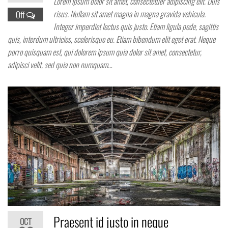
Lorem ipsum dolor sit amet, consectetuer adipiscing elit. Duis
risus. Nullam sit amet magna in magna gravida vehicula.
Off
Integer imperdiet lectus quis justo. Etiam ligula pede, sagittis
quis, interdum ultricies, scelerisque eu. Etiam bibendum elit eget erat. Neque
porro quisquam est, qui dolorem ipsum quia dolor sit amet, consectetur,
adipisci velit, sed quia non numquam…
Praesent id justo in neque
OCT