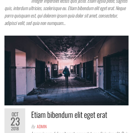
Integer imperdiet lectus quis justo. Etiam ligula pede, sagittis
quis, interdum ultricies, scelerisque eu. Etiam bibendum elit eget erat. Neque
porro quisquam est, qui dolorem ipsum quia dolor sit amet, consectetur,
adipisci velit, sed quia non numquam…
Etiam bibendum elit eget erat
OCT
23
By
ADMIN
2018