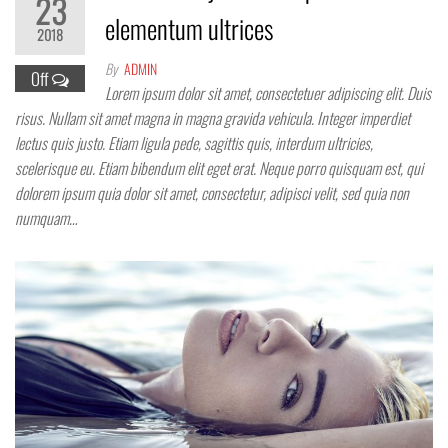
23
elementum ultrices
2018
By
ADMIN
Off
Lorem ipsum dolor sit amet, consectetuer adipiscing elit. Duis
risus. Nullam sit amet magna in magna gravida vehicula. Integer imperdiet
lectus quis justo. Etiam ligula pede, sagittis quis, interdum ultricies,
scelerisque eu. Etiam bibendum elit eget erat. Neque porro quisquam est, qui
dolorem ipsum quia dolor sit amet, consectetur, adipisci velit, sed quia non
numquam…