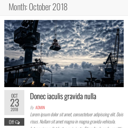
Month:
October 2018
Donec iaculis gravida nulla
OCT
23
By
ADMIN
2018
Lorem ipsum dolor sit amet, consectetuer adipiscing elit. Duis
risus. Nullam sit amet magna in magna gravida vehicula.
Off